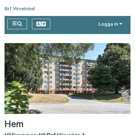
Hoppa till huvudinnehåll
Brf Virvelvind
Logga in
Hem