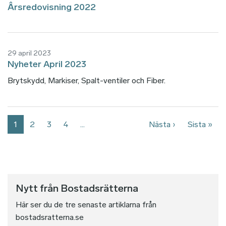
Årsredovisning 2022
29 april 2023
Nyheter April 2023
Brytskydd, Markiser, Spalt-ventiler och Fiber.
Paginering
Nästa sida
Sist
1
2
3
4
…
Nästa ›
Sista »
Nytt från Bostadsrätterna
Här ser du de tre senaste artiklarna från
bostadsratterna.se